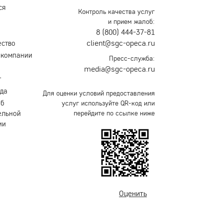
ся
Контроль качества услуг
и прием жалоб:
8 (800) 444-37-81
client@sgc-opeca.ru
ество
 компании
Пресс-служба:
media@sgc-opeca.ru
т
уда
Для оценки условий предоставления
об
услуг используйте QR-код или
ельной
перейдите по ссылке ниже
ии
Оценить