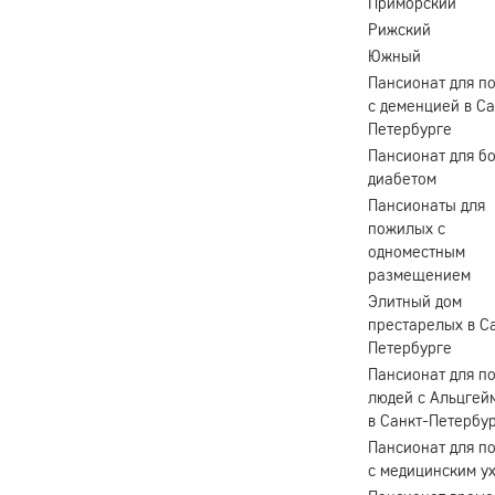
Приморский
Рижский
Южный
Пансионат для п
с деменцией в Са
Петербурге
Пансионат для б
диабетом
Пансионаты для
пожилых с
одноместным
размещением
Элитный дом
престарелых в С
Петербурге
Пансионат для п
людей с Альцгей
в Санкт-Петербу
Пансионат для п
с медицинским у