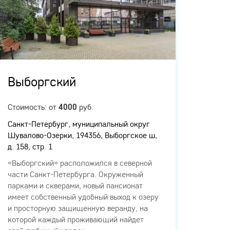
Выборгский
Гор
Стоимость: от
руб.
Стоимо
4000
Санкт-Петербург, муниципальный округ
Санкт-
Шувалово-Озерки, 194356, Выборгское ш,
Комисс
д. 158, стр. 1
литера
«Выборгский» расположился в северной
Панси
части Санкт-Петербурга. Окруженный
"Город
парками и скверами, новый пансионат
Петерб
имеет собственный удобный выход к озеру
дом 4,
и просторную защищенную веранду, на
для п
которой каждый проживающий найдет
ходьбы