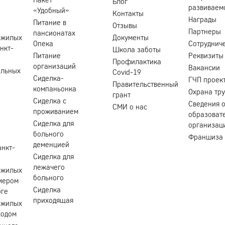
Блог
развиваем
«Удобный»
Контакты
Награды
Питание в
Отзывы
Партнеры
пансионатах
ожилых
Документы
Опека
Сотруднич
нкт-
Школа заботы
Питание
Реквизиты
Профилактика
организаций
Вакансии
ольных
Covid-19
Сиделка-
ГЧП проек
Правительственный
компаньонка
Охрана тр
грант
Сиделка с
Сведения 
СМИ о нас
проживанием
образоват
Сиделка для
организац
больного
Франшиза
деменцией
анкт-
Сиделка для
лежачего
ожилых
больного
мером
Сиделка
рге
приходящая
ожилых
ходом