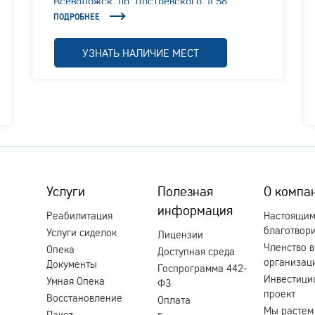
Всеволожск, пр. Достоевского, д.56
ПОДРОБНЕЕ
УЗНАТЬ НАЛИЧИЕ МЕСТ
Услуги
Полезная
О компа
информация
Реабилитация
Настоящи
благотвор
Услуги сиделок
Лицензии
Членство в
Опека
Доступная среда
организац
Документы
Госпрограмма 442-
Инвестици
Умная Опека
ФЗ
проект
Восстановление
Оплата
Мы растем
Пакет