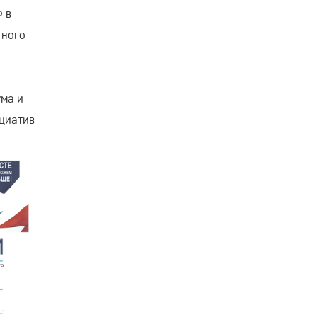
 в
тного
а
ума и
циатив