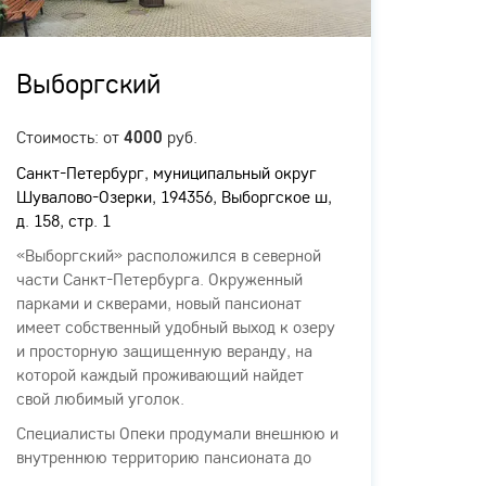
Выборгский
Гор
Стоимость: от
руб.
Стоимо
4000
Санкт-Петербург, муниципальный округ
Санкт-
Шувалово-Озерки, 194356, Выборгское ш,
Комисс
д. 158, стр. 1
литера
«Выборгский» расположился в северной
Панси
части Санкт-Петербурга. Окруженный
"Город
парками и скверами, новый пансионат
Петерб
имеет собственный удобный выход к озеру
дом 4,
и просторную защищенную веранду, на
для п
которой каждый проживающий найдет
ходьбы
свой любимый уголок.
предс
здание
Специалисты Опеки продумали внешнюю и
терри
внутреннюю территорию пансионата до
в наш
мелочей. В уютных комнатах, просторных