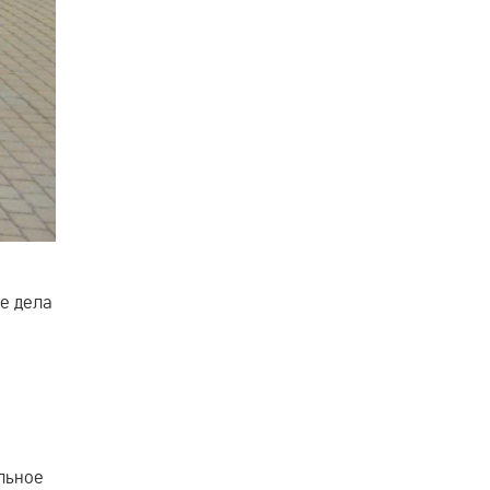
е дела
льное