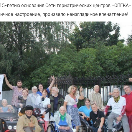
15-летию основания Сети гериатрических центров «ОПЕКА»
личное настроение, произвело неизгладимое впечатление!