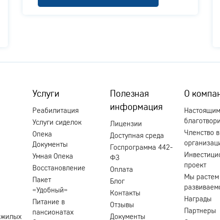
Услуги
Полезная
О компа
информация
Реабилитация
Настоящи
благотвор
Услуги сиделок
Лицензии
Членство в
Опека
Доступная среда
организац
Документы
Госпрограмма 442-
Инвестици
Умная Опека
ФЗ
проект
Восстановление
Оплата
Мы растем
Пакет
Блог
развиваем
«Удобный»
Контакты
Награды
Питание в
Отзывы
Партнеры
пансионатах
ожилых
Документы