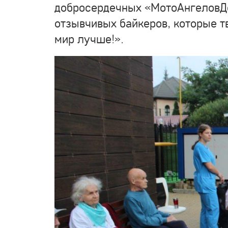
добросердечных «МотоАнгеловДе
отзывчивых байкеров, которые т
мир лучше!».