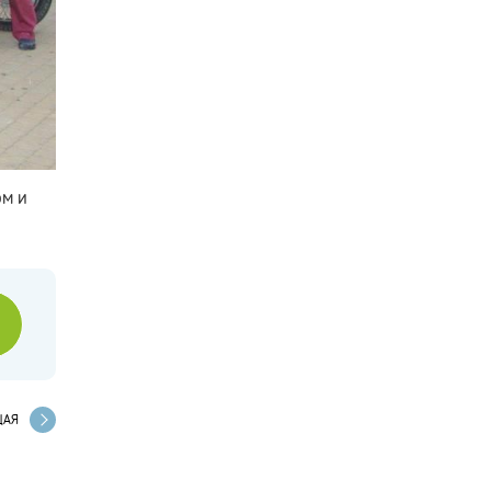
ом и
ЩАЯ