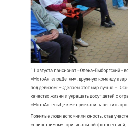
11 августа пансионат «Опека-Выборгский» в
«МотоАнгеловДетям»: дружную команду азарт
под девизом: «Сделаем этот мир лучше!». Ос
качество жизни и украшать досуг детей с огр
«МотоАнгелыДетям» приехали навестить пр
Пожилые люди вспомнили юность, став участ
«слипстримом», оригинальной фотосессией,