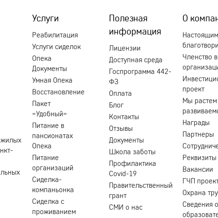
Услуги
Полезная
О компа
информация
Реабилитация
Настоящи
благотвор
Услуги сиделок
Лицензии
Членство в
Опека
Доступная среда
организац
Документы
Госпрограмма 442-
Инвестици
Умная Опека
ФЗ
проект
Восстановление
Оплата
Мы растем
Пакет
Блог
развиваем
«Удобный»
Контакты
Награды
Питание в
Отзывы
Партнеры
пансионатах
ожилых
Документы
Опека
Сотруднич
нкт-
Школа заботы
Питание
Реквизиты
Профилактика
организаций
Вакансии
ольных
Covid-19
Сиделка-
ГЧП проек
Правительственный
компаньонка
Охрана тр
грант
Сиделка с
Сведения 
СМИ о нас
проживанием
образоват