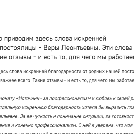
ю приводим здесь слова искренней
постоялицы - Веры Леонтьевны. Эти слова
ие отзывы - и есть то, для чего мы работае
десь слова искренней благодарности от родных нашей пост
ажнее всего. Такие отзывы - и есть то, для чего мы работа
ионату «Источник» за профессионализм и любовь к своей р
Отдельную искреннюю благодарность хотела бы выразить гл
льевне. За ее чуткость и понимание ситуации, за готовност
ение и конечно профессионализм. С ней я уверена, что моя 
в надежных руках и ей оказывается профессиональная тера