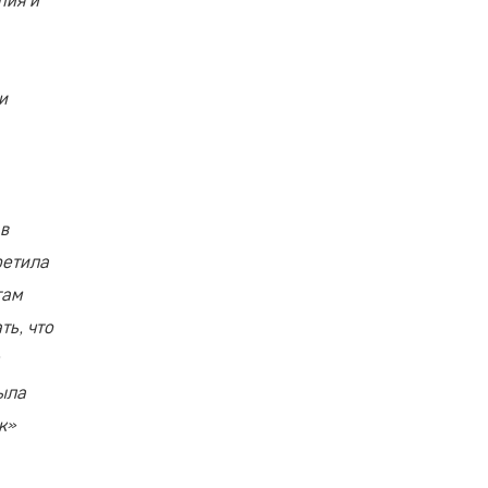
и
 в
ретила
там
ть, что
ыла
к»