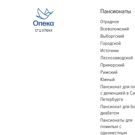
Пансионаты
Отрадное
Всеволожский
СГЦ ОПЕКА
Выборгский
Городской
Источник
Леснозаводской
Приморский
Рижский
Южный
Пансионат для п
с деменцией в Са
Петербурге
Пансионат для б
диабетом
Пансионаты для
пожилых с
одноместным