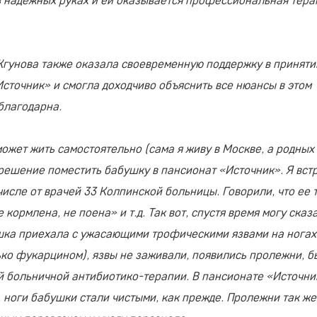
гунова также оказала своевременную поддержку в приняти
Источник» и смогла доходчиво объяснить все нюансы в этом
 благодарна.
может жить самостоятельно (сама я живу в Москве, а родных
решение поместить бабушку в пансионат «Источник». Я вст
 числе от врачей 33 Колпинской больницы. Говорили, что ее 
кормлена, не поена» и т.д. Так вот, спустя время могу сказа
шка приехала с ужасающими трофическими язвами на ногах
ько фукарцином), язвы не заживали, появились пролежни, б
 больничной антибиотико-терапии. В пансионате «Источни
, ноги бабушки стали чистыми, как прежде. Пролежни так же