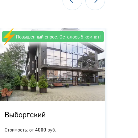
Повышенный спрос. Осталось 5 комнат!
П
Выборгский
Гор
Стоимость: от
руб.
Стоимо
4000