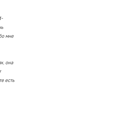
4-
нь
бо мне
х, она
т
те есть