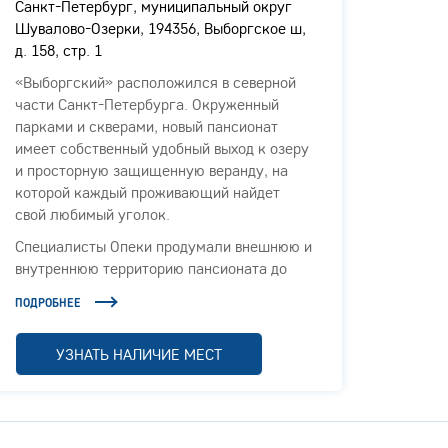
Санкт-Петербург, муниципальный округ
Санкт-
Шувалово-Озерки, 194356, Выборгское ш,
Комисс
д. 158, стр. 1
литера
«Выборгский» расположился в северной
Панси
части Санкт-Петербурга. Окруженный
"Город
парками и скверами, новый пансионат
Петерб
имеет собственный удобный выход к озеру
дом 4,
и просторную защищенную веранду, на
для п
которой каждый проживающий найдет
ходьбы
свой любимый уголок.
предс
здание
Специалисты Опеки продумали внешнюю и
терри
внутреннюю территорию пансионата до
в наш
мелочей. В уютных комнатах, просторных
катего
ПОДРОБНЕЕ
ПОДРОБ
гостиных и холлах каждый гость чувствует
для л
комфорт и безопасность.
УЗНАТЬ НАЛИЧИЕ МЕСТ
Доброжелательное отношение персонала,
вкусная еда, организованный досуг и
грамотное лечение, давно являются
визитной карточкой компании Опека.