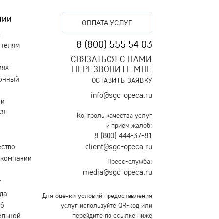
Поэтому, в штат нового пансионата мы
пригласили только лучших специалистов.
нии
ОПЛАТА УСЛУГ
Эти люди любят свою работу, уважают
м
старость и успешно борются с болезнями,
8 (800) 555 54 03
ителям
дискомфортом и плохим настроением
своих подопечных.
СВЯЗАТЬСЯ С НАМИ
иях
ПЕРЕЗВОНИТЕ МНЕ
онный
ОСТАВИТЬ ЗАЯВКУ
info@sgc-opeca.ru
 и
ся
Контроль качества услуг
и прием жалоб:
8 (800) 444-37-81
client@sgc-opeca.ru
ество
 компании
Пресс-служба:
media@sgc-opeca.ru
т
уда
Для оценки условий предоставления
об
услуг используйте QR-код или
ельной
перейдите по ссылке ниже