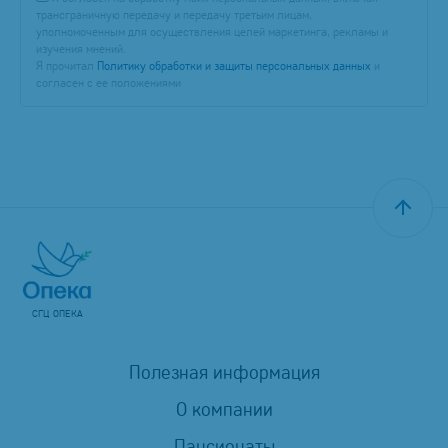
трансграничную передачу и передачу третьим лицам,
уполномоченным для осуществления целей маркетинга, рекламы и
изучения мнений.
Я прочитал
Политику обработки и защиты персональных данных
и
согласен с ее положениями
СГЦ ОПЕКА
Полезная информация
О компании
Пансионаты