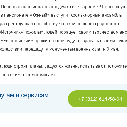
 Персонал пансионатов продумал все заранее. Чтобы ощу
, в пансионате «Южный» выступит фольклорный ансамбль
да греет душу и способствует возникновению радостного
 «Источник» пожилых людей порадует своим творчеством ан
а «Европейский» проживающие будут создавать своими рука
следствии передадут к монументам военных лет к 9 мая.
е люди строят планы, радуются жизни, испытывают положит
Опека» им в этом помогает.
лугам и сервисам
+7 (812) 614-58-04