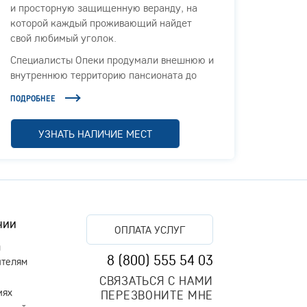
и просторную защищенную веранду, на
для п
которой каждый проживающий найдет
ходьбы
свой любимый уголок.
предс
здание
Специалисты Опеки продумали внешнюю и
терри
внутреннюю территорию пансионата до
в наш
мелочей. В уютных комнатах, просторных
катего
ПОДРОБНЕЕ
ПОДРОБ
гостиных и холлах каждый гость чувствует
для л
комфорт и безопасность.
УЗНАТЬ НАЛИЧИЕ МЕСТ
Доброжелательное отношение персонала,
вкусная еда, организованный досуг и
грамотное лечение, давно являются
визитной карточкой компании Опека.
Поэтому, в штат нового пансионата мы
пригласили только лучших специалистов.
нии
ОПЛАТА УСЛУГ
Эти люди любят свою работу, уважают
м
старость и успешно борются с болезнями,
8 (800) 555 54 03
ителям
дискомфортом и плохим настроением
своих подопечных.
СВЯЗАТЬСЯ С НАМИ
иях
ПЕРЕЗВОНИТЕ МНЕ