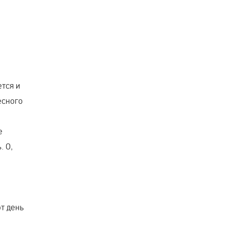
ется и
есного
е
. О,
т день