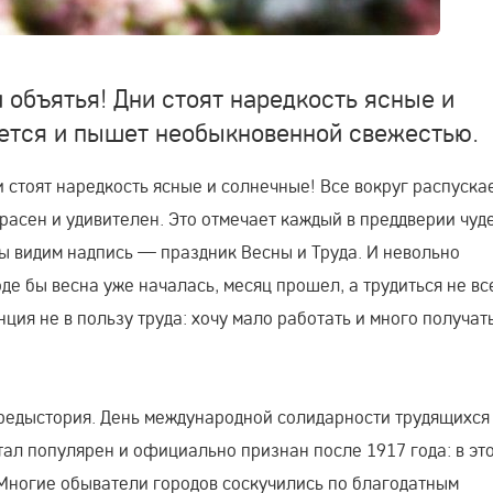
 объятья! Дни стоят наредкость ясные и
ается и пышет необыкновенной свежестью.
и стоят наредкость ясные и солнечные! Все вокруг распуска
асен и удивителен. Это отмечает каждый в преддверии чуд
ы видим надпись — праздник Весны и Труда. И невольно
е бы весна уже началась, месяц прошел, а трудиться не вс
ия не в пользу труда: хочу мало работать и много получать
 предыстория. День международной солидарности трудящихся
тал популярен и официально признан после 1917 года: в это
Многие обыватели городов соскучились по благодатным