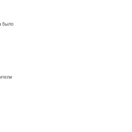
а было
ители