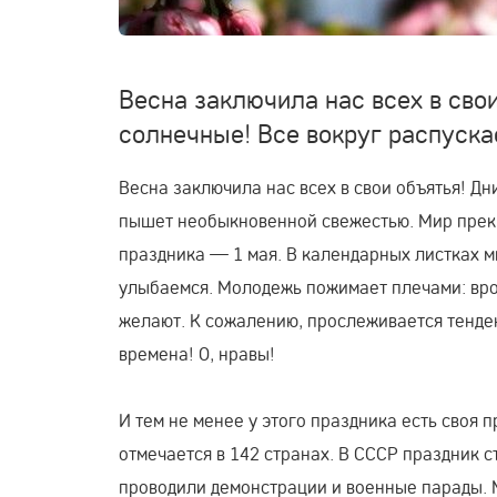
Весна заключила нас всех в свои
солнечные! Все вокруг распуск
Весна заключила нас всех в свои объятья! Дн
пышет необыкновенной свежестью. Мир прекр
праздника — 1 мая. В календарных листках м
улыбаемся. Молодежь пожимает плечами: врод
желают. К сожалению, прослеживается тенденц
времена! О, нравы!
И тем не менее у этого праздника есть своя
отмечается в 142 странах. В СССР праздник с
проводили демонстрации и военные парады. 