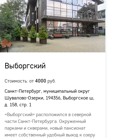
Выборгский
Гор
Стоимость: от
руб.
Стоимо
4000
Санкт-Петербург, муниципальный округ
Санкт-
Шувалово-Озерки, 194356, Выборгское ш,
Комисс
д. 158, стр. 1
литера
«Выборгский» расположился в северной
Панси
части Санкт-Петербурга. Окруженный
"Город
парками и скверами, новый пансионат
Петерб
имеет собственный удобный выход к озеру
дом 4,