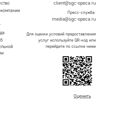
client@sgc-opeca.ru
ество
 компании
Пресс-служба:
media@sgc-opeca.ru
т
уда
Для оценки условий предоставления
об
услуг используйте QR-код или
ельной
перейдите по ссылке ниже
ии
Оценить