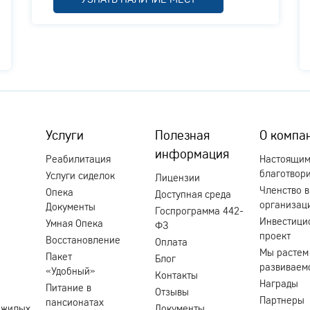
Услуги
Полезная
О компа
информация
Реабилитация
Настоящи
благотвор
Услуги сиделок
Лицензии
Членство в
Опека
Доступная среда
организац
Документы
Госпрограмма 442-
Инвестици
Умная Опека
ФЗ
проект
Восстановление
Оплата
Мы растем
Пакет
Блог
развиваем
«Удобный»
Контакты
Награды
Питание в
Отзывы
Партнеры
пансионатах
ожилых
Документы