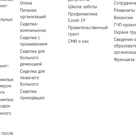
Опека
Сотруднич
нкт-
Школа заботы
Питание
Реквизиты
Профилактика
организаций
Вакансии
ольных
Covid-19
Сиделка-
ГЧП проек
Правительственный
компаньонка
Охрана тр
грант
Сиделка с
Сведения 
СМИ о нас
проживанием
образоват
Сиделка для
организац
больного
Франшиза
деменцией
анкт-
Сиделка для
лежачего
ожилых
больного
мером
Сиделка
рге
приходящая
ожилых
ходом
нного
 после