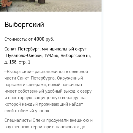
Выборгский
Гор
Стоимость: от
руб.
Стоимо
4000
Санкт-Петербург, муниципальный округ
Санкт-
Шувалово-Озерки, 194356, Выборгское ш,
Комисс
д. 158, стр. 1
литера
«Выборгский» расположился в северной
Панси
части Санкт-Петербурга. Окруженный
"Город
парками и скверами, новый пансионат
Петерб
имеет собственный удобный выход к озеру
дом 4,
и просторную защищенную веранду, на
для п
которой каждый проживающий найдет
ходьбы
свой любимый уголок.
предс
здание
Специалисты Опеки продумали внешнюю и
терри
внутреннюю территорию пансионата до
в наш