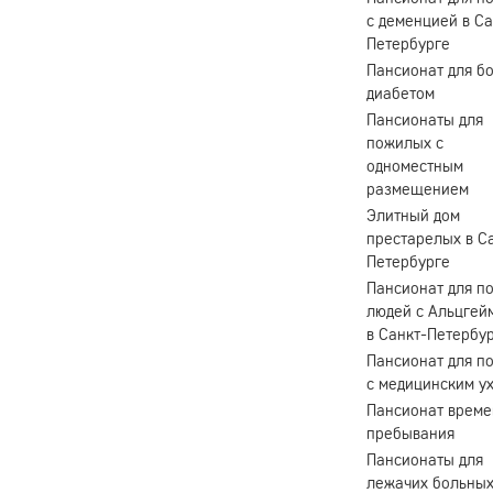
с деменцией в Са
Петербурге
Пансионат для б
диабетом
Пансионаты для
пожилых с
одноместным
размещением
Элитный дом
престарелых в С
Петербурге
Пансионат для п
людей с Альцгей
в Санкт-Петербу
Пансионат для п
с медицинским у
Пансионат време
пребывания
Пансионаты для
лежачих больных