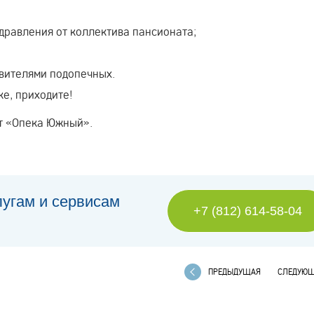
здравления от коллектива пансионата;
авителями подопечных.
е, приходите!
нат «Опека Южный».
лугам и сервисам
+7 (812) 614-58-04
ПРЕДЫДУЩАЯ
СЛЕДУЮ