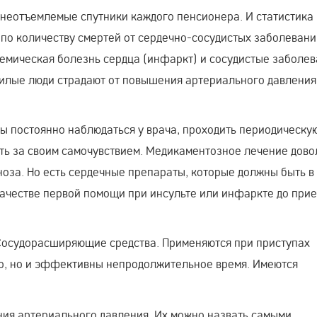
 неотъемлемые спутники каждого пенсионера. И статистика
 по количеству смертей от сердечно-сосудистых заболевани
шемическая болезнь сердца (инфаркт) и сосудистые заболе
жилые люди страдают от повышения артериального давления
ны постоянно наблюдаться у врача, проходить периодическу
ть за своим самочувствием. Медикаментозное лечение дово
ноза. Но есть сердечные препараты, которые должны быть в
качестве первой помощи при инсульте или инфаркте до при
Сосудорасширяющие средства. Применяются при приступах
ро, но и эффективны непродолжительное время. Имеются
ия артериального давления. Их можно назвать самыми