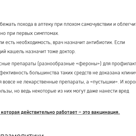
бежать похода в аптеку при плохом самочувствии и облегчи
но при первых симптомах.
ли есть необходимость, врач назначит антибиотик. Если
ий кашель назначит тоже доктор.
русные препараты (разнообразные «фероны») для профилак
ффективность большинства таких средств не доказана клини
я вовсе не лекарственные препараты, а «пустышки». И хор
ользы, но ведь некоторые из них могут даже нанести вред
которая действительно работает – это вакцинация.
спазмолитики