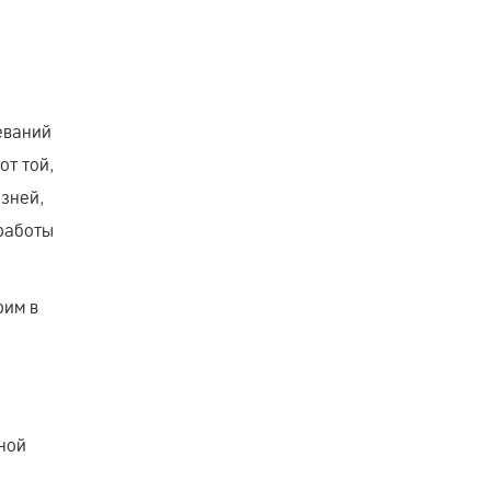
еваний
от той,
зней,
 работы
рим в
ной