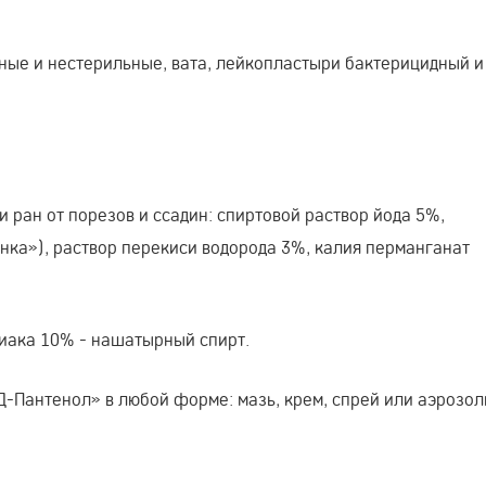
ные и нестерильные, вата, лейкопластыри бактерицидный и
 ран от порезов и ссадин: спиртовой раствор йода 5%,
нка»), раствор перекиси водорода 3%, калия перманганат
иака 10% - нашатырный спирт.
Д-Пантенол» в любой форме: мазь, крем, спрей или аэрозол