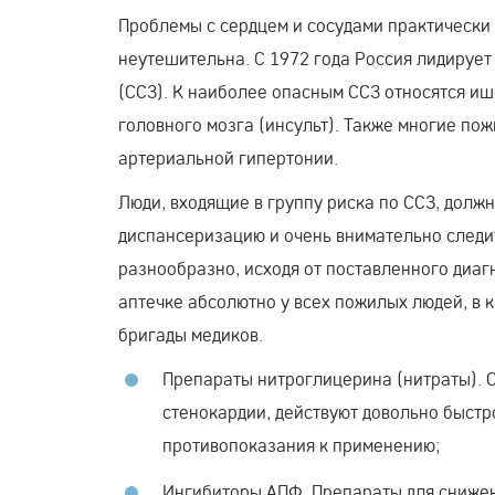
Проблемы с сердцем и сосудами практически
неутешительна. С 1972 года Россия лидирует
(ССЗ). К наиболее опасным ССЗ относятся и
головного мозга (инсульт). Также многие по
артериальной гипертонии.
Люди, входящие в группу риска по ССЗ, долж
диспансеризацию и очень внимательно следи
разнообразно, исходя от поставленного диаг
аптечке абсолютно у всех пожилых людей, в 
бригады медиков.
Препараты нитроглицерина (нитраты). 
стенокардии, действуют довольно быст
противопоказания к применению;
Ингибиторы АПФ. Препараты для снижен