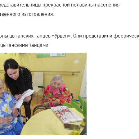
представительницы прекрасной половины населения
твенного изготовления.
олы цыганских танцев «Урден». Они представили фееричес
 цыганскими танцами.