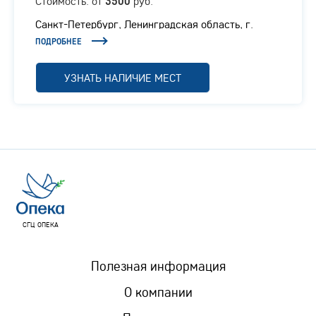
Стоимость: от
руб.
3500
Санкт-Петербург, Ленинградская область, г.
Отрадное, Ленинградское шоссе, 1/1
ПОДРОБНЕЕ
УЗНАТЬ НАЛИЧИЕ МЕСТ
СГЦ ОПЕКА
Полезная информация
О компании