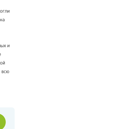
могли
 на
лых и
е
той
е всю