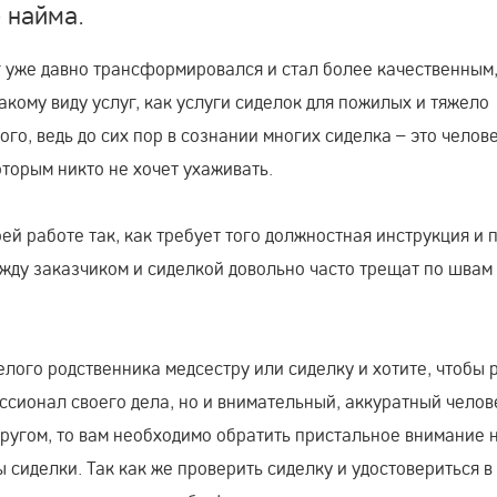
 найма.
г уже давно трансформировался и стал более качественным
акому виду услуг, как услуги сиделок для пожилых и тяжело
го, ведь до сих пор в сознании многих сиделка – это челове
оторым никто не хочет ухаживать.
оей работе так, как требует того должностная инструкция и 
жду заказчиком и сиделкой довольно часто трещат по швам
лого родственника медсестру или сиделку и хотите, чтобы 
сионал своего дела, но и внимательный, аккуратный челов
другом, то вам необходимо обратить пристальное внимание 
 сиделки. Так как же проверить сиделку и удостовериться в 