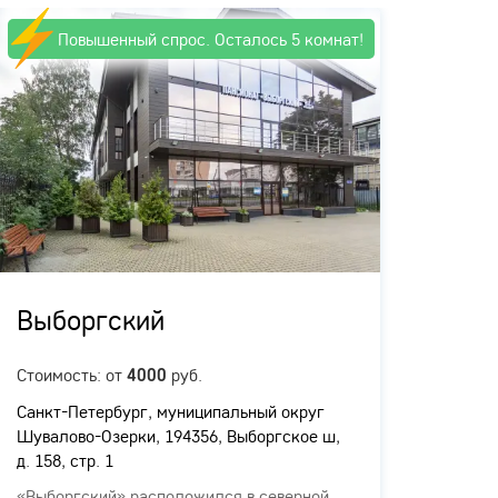
Повышенный спрос. Осталось 5 комнат!
П
Выборгский
Гор
Стоимость: от
руб.
Стоимо
4000
Санкт-Петербург, муниципальный округ
Санкт-
Шувалово-Озерки, 194356, Выборгское ш,
Комисс
д. 158, стр. 1
литера
«Выборгский» расположился в северной
Панси