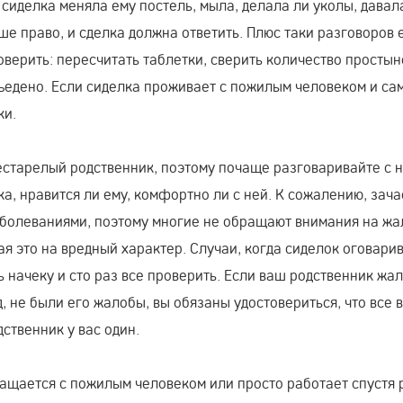
з сиделка меняла ему постель, мыла, делала ли уколы, давал
ше право, и сделка должна ответить. Плюс таки разговоров 
оверить: пересчитать таблетки, сверить количество простын
съедено. Если сиделка проживает с пожилым человеком и са
ки.
естарелый родственник, поэтому почаще разговаривайте с н
ка, нравится ли ему, комфортно ли с ней. К сожалению, зач
аболеваниями, поэтому многие не обращают внимания на ж
ая это на вредный характер. Случаи, когда сиделок оговари
 начеку и сто раз все проверить. Если ваш родственник жа
, не были его жалобы, вы обязаны удостовериться, что все в
дственник у вас один.
ращается с пожилым человеком или просто работает спустя 