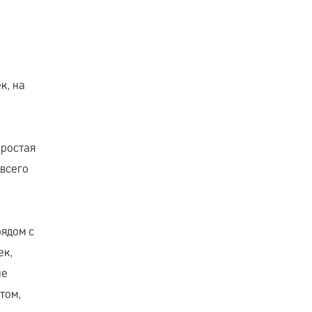
,
к, на
простая
 всего
рядом с
ек,
не
том,