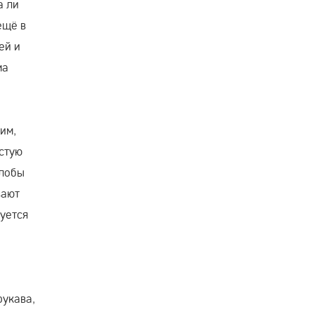
а ли
ещё в
ей и
ма
им,
астую
алобы
вают
луется
рукава,