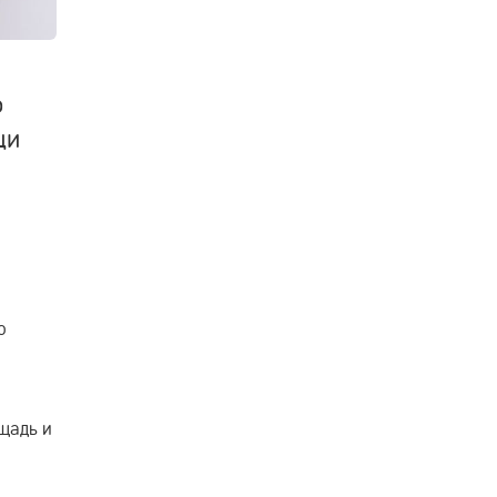
о
щи
о
щадь и