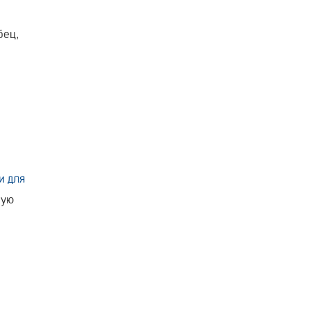
бец,
и для
ную