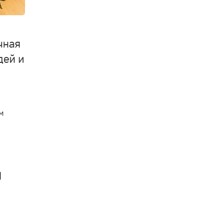
чная
дей и
м
я