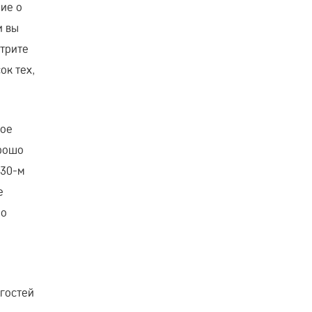
ние о
и вы
отрите
ок тех,
хое
орошо
 30-м
е
шо
 гостей