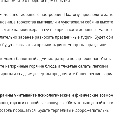
 и напомните о предстоящем событии.
 это залог хорошего настроения. Поэтому, проследите за т
иновница торжества выглядели и чувствовали себя на высоте
осетите парикмахера, а лучше пригласите хорошего мастер
елательно заранее разносить праздничные туфли. Будет оби
а будут сковывать и причинять дискомфорт на празднике.
 поможет банкетный администратор и повар технолог. Учиты
ите калорийные горячие блюда и тяжелые салаты легкими
Жирным и сладким десертам предпочтите более легкие вари
граммы учитывайте психологические и физические возмо
нцы, отдых и спокойные конкурсы. Обязательно делайте па
вдоволь пообщаться. Будьте терпеливы и доброжелательны.