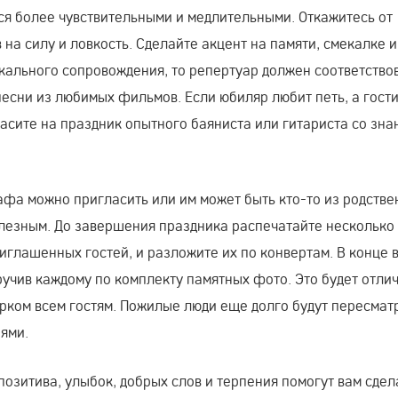
тся более чувствительными и медлительными. Откажитесь от
на силу и ловкость. Сделайте акцент на памяти, смекалке и
ыкального сопровождения, то репертуар должен соответство
есни из любимых фильмов. Если юбиляр любит петь, а гости
асите на праздник опытного баяниста или гитариста со зна
фа можно пригласить или им может быть кто-то из родстве
лезным. До завершения праздника распечатайте несколько
иглашенных гостей, и разложите их по конвертам. В конце 
вручив каждому по комплекту памятных фото. Это будет отли
рком всем гостям. Пожилые люди еще долго будут пересмат
ями.
озитива, улыбок, добрых слов и терпения помогут вам сдел