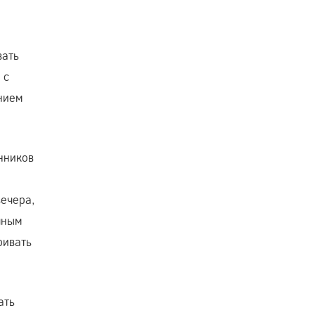
вать
 с
нием
нников
вечера,
чным
ривать
ать