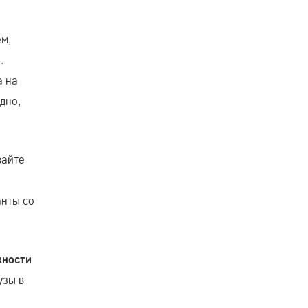
ем,
.
а на
дно,
вайте
анты со
жности
узы в