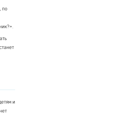
, по
,
ник?».
ать
станет
детям и
нет