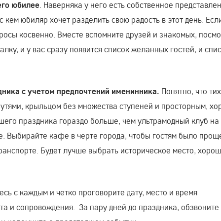
. Наверняка у него есть собственное представле
его юбилее
с кем юбиляр хочет разделить свою радость в этот день. Есл
просы косвенно. Вместе вспомните друзей и знакомых, посм
ку, и у вас сразу появится список желанных гостей, и спис
Понятно, что ти
дника с учетом предпочтений именинника.
утями, крыльцом без множества ступеней и просторным, х
шего праздника гораздо больше, чем ультрамодный клуб на
е. Выбирайте кафе в черте города, чтобы гостям было прощ
ранспорте. Будет лучше выбрать историческое место, хоро
сь с каждым и четко проговорите дату, место и время
та и сопровождения. За пару дней до праздника, обзвоните