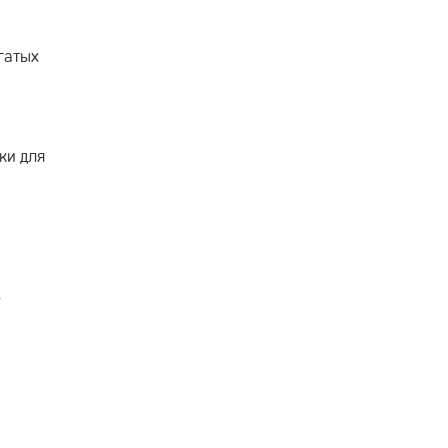
гатых
ки для
ь