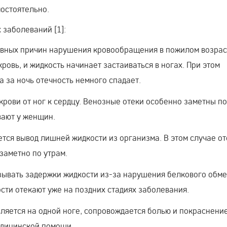
остоятельно.
 заболеваний [1]:
лавных причин нарушения кровообращения в пожилом возрас
овь, и жидкость начинает застаиваться в ногах. При этом
а за ночь отечность немного спадает.
крови от ног к сердцу. Венозные отеки особенно заметны п
вают у женщин.
ется вывод лишней жидкости из организма. В этом случае о
 заметно по утрам.
зывать задержки жидкости из-за нарушения белкового обме
ости отекают уже на поздних стадиях заболевания.
вляется на одной ноге, сопровождается болью и покраснени
едицинской помощи.