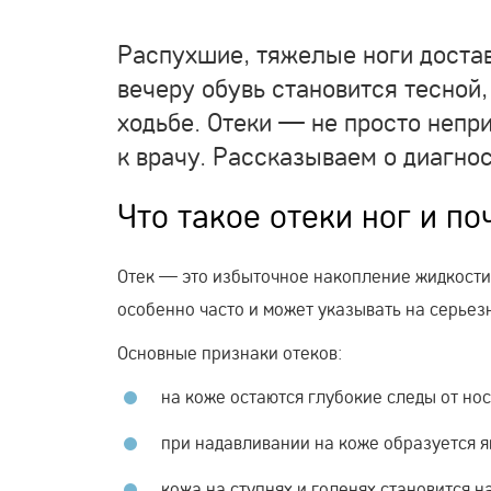
Распухшие, тяжелые ноги доста
вечеру обувь становится тесной
ходьбе. Отеки — не просто непр
к врачу. Рассказываем о диагно
Что такое отеки ног и п
Отек — это избыточное накопление жидкости 
особенно часто и может указывать на серьез
Основные признаки отеков:
на коже остаются глубокие следы от нос
при надавливании на коже образуется ям
кожа на ступнях и голенях становится н