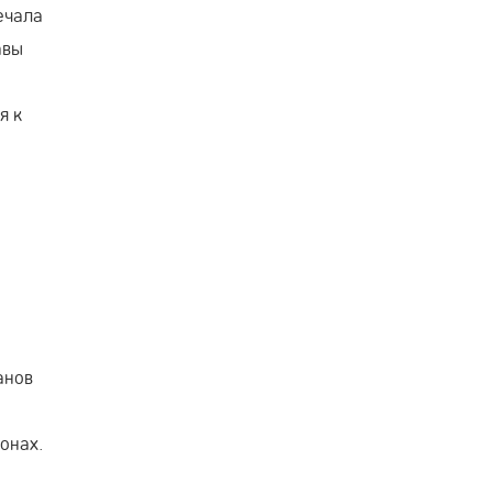
ечала
авы
я к
анов
онах.