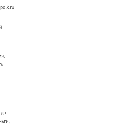
polk.ru
й
ия,
ть
 до
ньги,