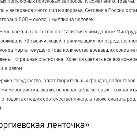
амых популярных поисковых запросов. К сожалению, травмы,
и у ветеранов много сил и здоровья. Сегодня в России оста
етерана ВОВ – около 1 миллиона человек.
меньшается. Так, согласно статистическим данным Минтруд
 проживало 72 тысячи людей, принимавших непосредственно
а конец марта текущего года количество воевавших сократил
в день – страшная статистика. Хочется сделать все возможное
ьше рядом.
ержка государства, благотворительных фондов, волонтеров.
и мероприятия, акции, основная цель которых - сохранить
о подвигах наших соотечественников, а также оказать реа
.
оргиевская ленточка»