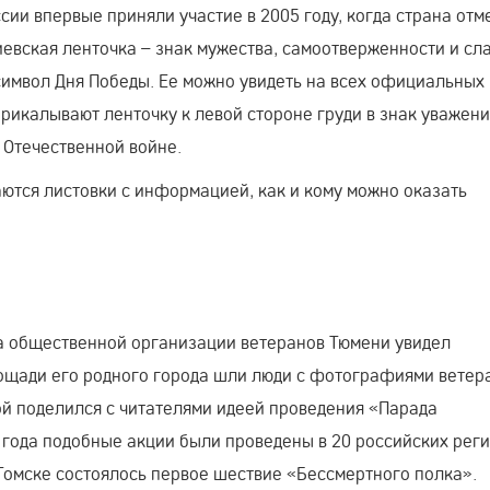
сии впервые приняли участие в 2005 году, когда страна отм
евская ленточка – знак мужества, самоотверженности и сл
символ Дня Победы. Ее можно увидеть на всех официальных
прикалывают ленточку к левой стороне груди в знак уважени
 Отечественной войне.
аются листовки с информацией, как и кому можно оказать
ва общественной организации ветеранов Тюмени увидел
ощади его родного города шли люди с фотографиями ветер
рой поделился с читателями идеей проведения «Парада
2 года подобные акции были проведены в 20 российских реги
 Томске состоялось первое шествие «Бессмертного полка».