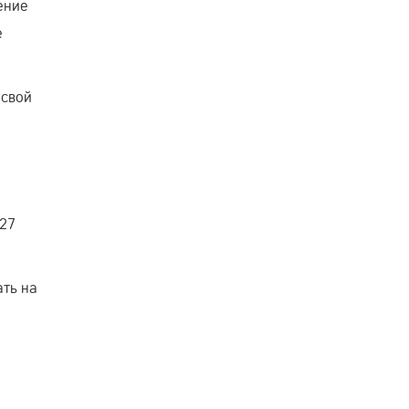
ение
е
 свой
 27
ать на