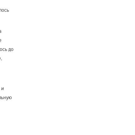
лось
а
е
ось до
,
 и
льную