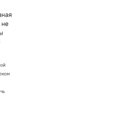
вная
 не
ы
м
кой
леком
очь