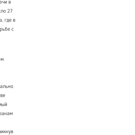
ечи в
сло 27
, где в
рьбе с
ем
уально.
тве
мый
еранам
ликнув