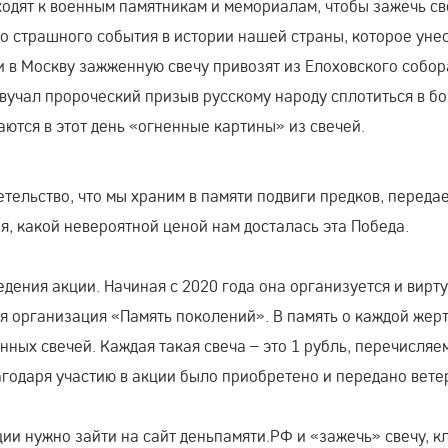
ходят к военным памятникам и мемориалам, чтобы зажечь св
о страшного события в истории нашей страны, которое уне
 в Москву зажженную свечу привозят из Елоховского собора
вучал пророческий призыв русскому народу сплотиться в бо
аются в этот день «огненные картины» из свечей.
етельство, что мы храним в памяти подвиги предков, переда
я, какой невероятной ценой нам досталась эта Победа.
дения акции. Начиная с 2020 года она организуется и вирт
я организация «Память поколений». В память о каждой жер
ных свечей. Каждая такая свеча – это 1 рубль, перечисляе
годаря участию в акции было приобретено и передано вет
ии нужно зайти на сайт деньпамяти.РФ и «зажечь» свечу, к