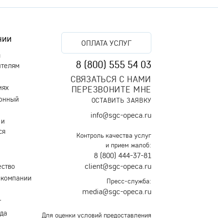
нии
ОПЛАТА УСЛУГ
м
8 (800) 555 54 03
ителям
СВЯЗАТЬСЯ С НАМИ
иях
ПЕРЕЗВОНИТЕ МНЕ
онный
ОСТАВИТЬ ЗАЯВКУ
info@sgc-opeca.ru
 и
ся
Контроль качества услуг
и прием жалоб:
8 (800) 444-37-81
client@sgc-opeca.ru
ество
 компании
Пресс-служба:
media@sgc-opeca.ru
т
уда
Для оценки условий предоставления