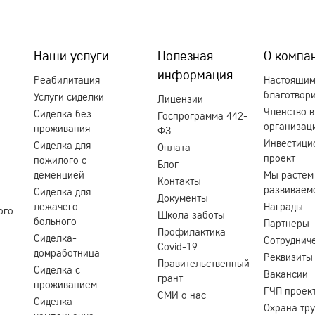
Наши услуги
Полезная
О компа
информация
Реабилитация
Настоящи
благотвор
Услуги сиделки
Лицензии
Членство в
Сиделка без
Госпрограмма 442-
организац
проживания
ФЗ
Инвестици
Сиделка для
Оплата
проект
пожилого с
Блог
деменцией
Мы растем
Контакты
развиваем
Сиделка для
Документы
лежачего
Награды
ого
Школа заботы
больного
Партнеры
Профилактика
Сиделка-
Сотруднич
Covid-19
домработница
Реквизиты
Правительственный
Сиделка с
Вакансии
грант
проживанием
ГЧП проек
СМИ о нас
Сиделка-
Охрана тр