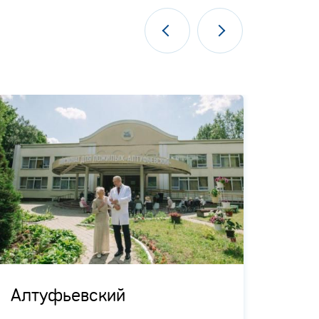
Алтуфьевский
Кра