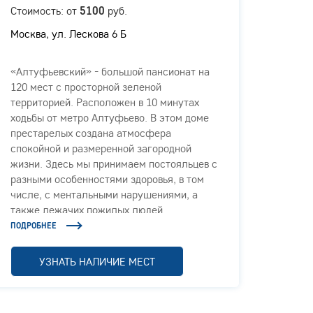
Стоимость: от
руб.
Стоимо
5100
Москва, ул. Лескова 6 Б
МО, г.
1, стр
«Алтуфьевский» - большой пансионат на
«Крас
120 мест с просторной зеленой
прест
территорией. Расположен в 10 минутах
и живо
ходьбы от метро Алтуфьево. В этом доме
Москов
престарелых создана атмосфера
сочета
спокойной и размеренной загородной
качес
жизни. Здесь мы принимаем постояльцев с
людей
разными особенностями здоровья, в том
посто
числе, с ментальными нарушениями, а
медици
также лежачих пожилых людей.
возмож
досуга
ПОДРОБНЕЕ
ПОДРОБ
УЗНАТЬ НАЛИЧИЕ МЕСТ