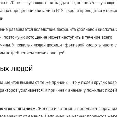
осле 70 лет — у каждого пятнадцатого, после 75 — у каждо
транах определение витамина В12 в крови проводится у пож
ии.
яние развивается вследствие дефицита фолиевой кислоты.
, поэтому их истощение может наступить в течение всего
ичины. У пожилых людей дефицит фолиевой кислоты часто с
ким потреблением свежих овощей.
лых людей
ациентов вызывают те же причины, что у людей других возр
 факторов усиливается. К причинам анемии у пожилых людей
Железо и витамины поступают в организ
ентов с питанием.
ов зависит от ее вида. Например, из мясных продуктов жел