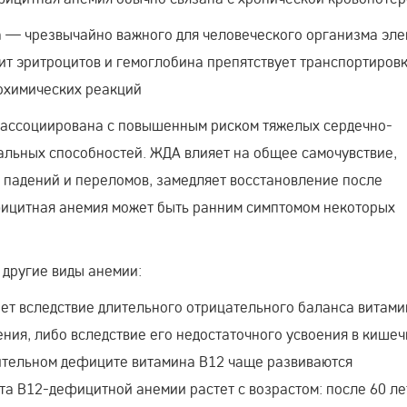
 — чрезвычайно важного для человеческого организма эле
ит эритроцитов и гемоглобина препятствует транспортиров
иохимических реакций
ассоциирована с повышенным риском тяжелых сердечно-
альных способностей. ЖДА влияет на общее самочувствие,
к падений и переломов, замедляет восстановление после
фицитная анемия может быть ранним симптомом некоторых
 другие виды анемии:
ет вследствие длительного отрицательного баланса витами
ния, либо вследствие его недостаточного усвоения в кишеч
лительном дефиците витамина В12 чаще развиваются
а В12-дефицитной анемии растет с возрастом: после 60 ле