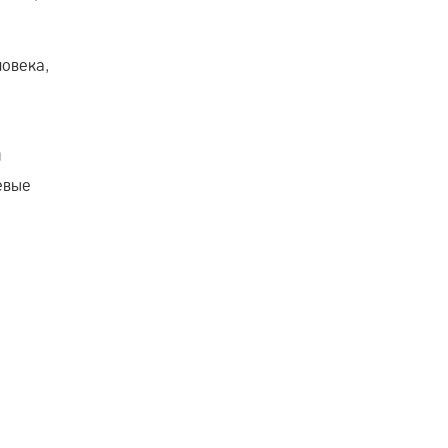
овека,
м
евые