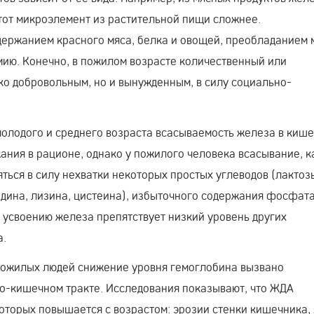
этот микроэлемент из растительной пищи сложнее.
держанием красного мяса, белка и овощей, преобладанием 
мию. Конечно, в пожилом возрасте количественный или
ко добровольным, но и вынужденным, в силу социально-
олодого и среднего возраста всасываемость железа в киш
ания в рационе, однако у пожилого человека всасывание, к
ться в силу нехватки некоторых простых углеводов (лактоз
идина, лизина, цистеина), избыточного содержания фосфата
 усвоению железа препятствует низкий уровень других
а.
пожилых людей снижение уровня гемоглобина вызвано
о-кишечном тракте. Исследования показывают, что ЖДА
оторых повышается с возрастом: эрозии стенки кишечника, 