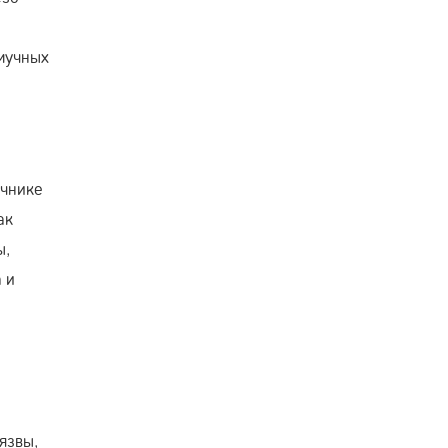
мучных
ечнике
ак
ы,
 и
язвы,