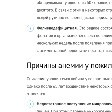
обнаруживают у одного из 50 человек, п
десятого. В связи с этим в некоторых с
людей рутинно во время диспансеризац
Это редкое состо
Фолиеводефицитная.
фолатов в организме человека невелики
нескольких недель после появления пр
с алиментарной недостаточностью, низ
Причины анемии у пожи
Снижение уровня гемоглобина у возрастных п
Однако после 65 лет воздействие некоторых
относятся:
Недостаточное поступление микроэлем
пищей. При этом усвоение микроэлемент