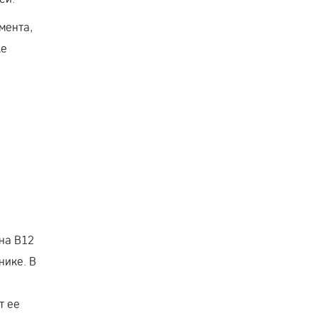
мента,
ке
на В12
нике. В
т ее