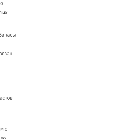
го
илых
 Запасы
вязан
астов.
м с
езо