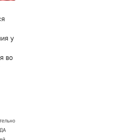
ся
ния у
я во
у
тельно
ЖДА
ей.