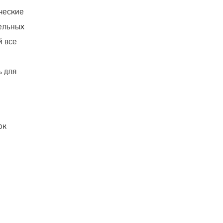
ческие
ельных
й все
ь для
ок