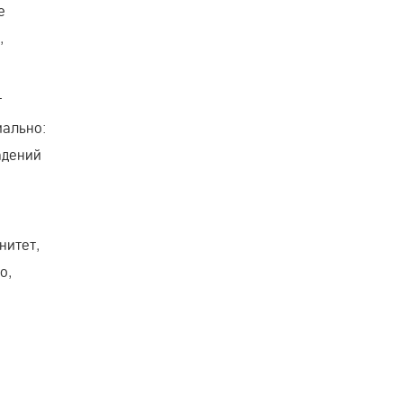
е
,
т
иально:
адений
нитет,
о,