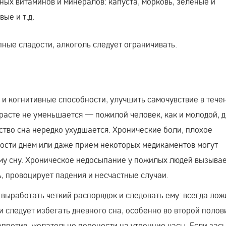
ых витаминов и минералов: капуста, морковь, зеленые и
ые и т.д.
пные сладости, алкоголь следует ограничивать.
 и когнитивные способности, улучшить самочувствие в тече
озрасте не уменьшается — пожилой человек, как и молодой, 
чество сна нередко ухудшается. Хронические боли, плохое
ности днем или даже прием некоторых медикаментов могут
му сну. Хроническое недосыпание у пожилых людей вызыва
, провоцирует падения и несчастные случаи.
выработать четкий распорядок и следовать ему: всегда лож
ти следует избегать дневного сна, особенно во второй полов
апротив, желательно перенести на утренние часы. Если за