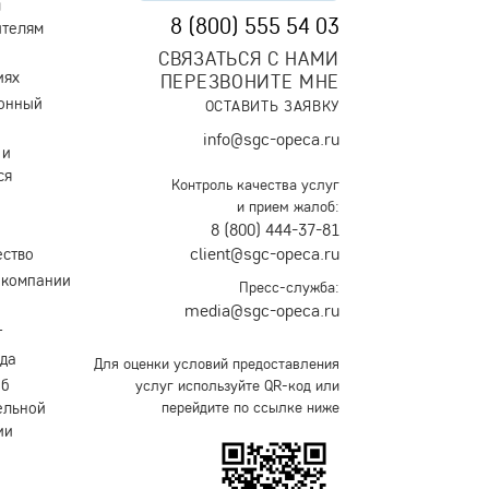
м
8 (800) 555 54 03
ителям
СВЯЗАТЬСЯ С НАМИ
иях
ПЕРЕЗВОНИТЕ МНЕ
онный
ОСТАВИТЬ ЗАЯВКУ
info@sgc-opeca.ru
 и
ся
Контроль качества услуг
и прием жалоб:
8 (800) 444-37-81
client@sgc-opeca.ru
ество
 компании
Пресс-служба:
media@sgc-opeca.ru
т
уда
Для оценки условий предоставления
об
услуг используйте QR-код или
ельной
перейдите по ссылке ниже
ии