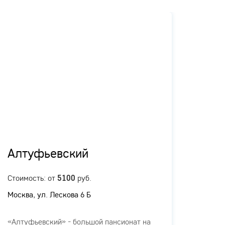
Алтуфьевский
Кра
Стоимость: от
руб.
Стоимо
5100
Москва, ул. Лескова 6 Б
МО, г.
1, стр
«Алтуфьевский» - большой пансионат на
«Крас