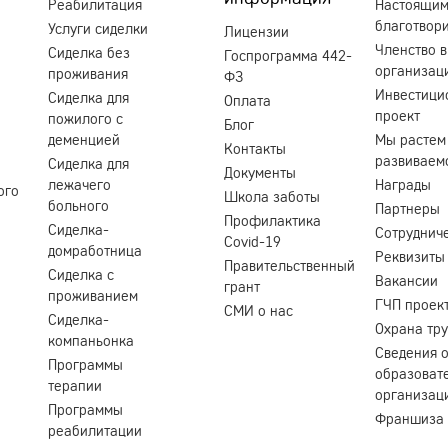
Реабилитация
Настоящи
благотвор
Услуги сиделки
Лицензии
Членство в
Сиделка без
Госпрограмма 442-
организац
проживания
ФЗ
Инвестици
Сиделка для
Оплата
проект
пожилого с
Блог
деменцией
Мы растем
Контакты
развиваем
Сиделка для
Документы
лежачего
Награды
ого
Школа заботы
больного
Партнеры
Профилактика
Сиделка-
Сотруднич
Covid-19
домработница
Реквизиты
Правительственный
Сиделка с
Вакансии
грант
проживанием
ГЧП проек
СМИ о нас
Сиделка-
Охрана тр
компаньонка
Сведения 
Программы
образоват
терапии
организац
Программы
Франшиза
реабилитации