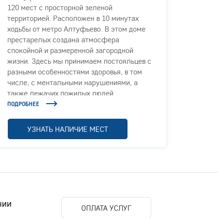
120 мест с просторной зеленой
прест
территорией. Расположен в 10 минутах
и живо
ходьбы от метро Алтуфьево. В этом доме
Москов
престарелых создана атмосфера
сочета
спокойной и размеренной загородной
качес
жизни. Здесь мы принимаем постояльцев с
людей
разными особенностями здоровья, в том
посто
числе, с ментальными нарушениями, а
медици
также лежачих пожилых людей.
возмож
досуга
ПОДРОБНЕЕ
ПОДРОБ
УЗНАТЬ НАЛИЧИЕ МЕСТ
нии
ОПЛАТА УСЛУГ