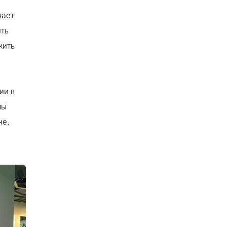
чает
ить
жить
ии в
мы
не,