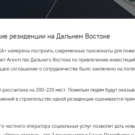
ие резиденции на Дальнем Востоке
КА» намерена построить современные пансионаты для пож
жет Агентство Дальнего Востока по привлечению инвестиций
ющее соглашение о сотрудничестве было заключено на поля
т рассчитана на 200-220 мест. Пожилым людям будут оказыв
ожений в строительство одной резиденции оценивается при
о частного оператора социальных услуг позволит дать нов
 «Опека сегодня – это 7 пансионатов в Санкт-Петербурге и