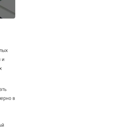
илых
 и
х
ать
мерно в
ый