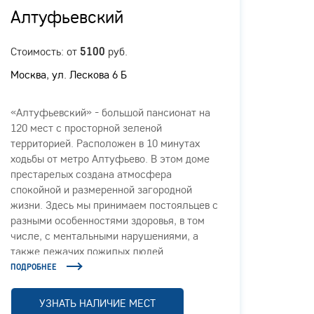
Алтуфьевский
Кра
Стоимость: от
руб.
Стоимо
5100
Москва, ул. Лескова 6 Б
МО, г.
1, стр
«Алтуфьевский» - большой пансионат на
«Крас
120 мест с просторной зеленой
прест
территорией. Расположен в 10 минутах
и живо
ходьбы от метро Алтуфьево. В этом доме
Москов
престарелых создана атмосфера
сочета
спокойной и размеренной загородной
качес
жизни. Здесь мы принимаем постояльцев с
людей
разными особенностями здоровья, в том
посто
числе, с ментальными нарушениями, а
медици
также лежачих пожилых людей.
возмож
досуга
ПОДРОБНЕЕ
ПОДРОБ
УЗНАТЬ НАЛИЧИЕ МЕСТ