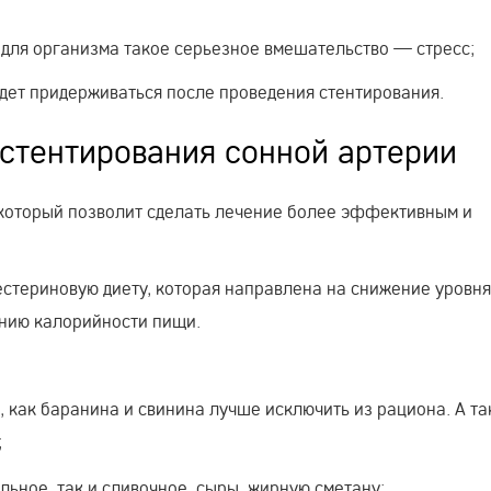
 для организма такое серьезное вмешательство — стресс;
удет придерживаться после проведения стентирования.
 стентирования сонной артерии
который позволит сделать лечение более эффективным и
естериновую диету, которая направлена на снижение уровн
ению калорийности пищи.
, как баранина и свинина лучше исключить из рациона. А т
;
льное, так и сливочное, сыры, жирную сметану;