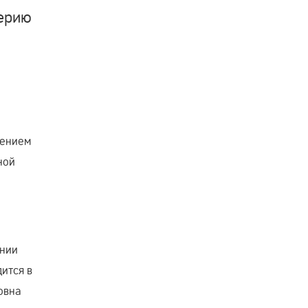
терию
дением
ной
ении
ится в
овна