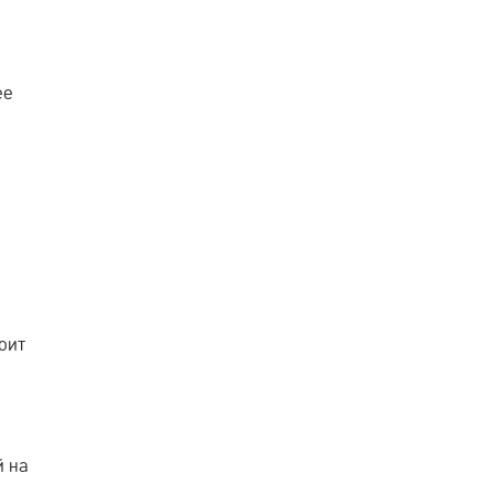
ее
оит
й на