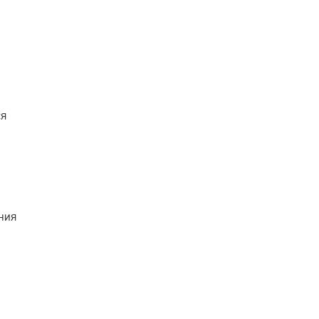
ся
ния