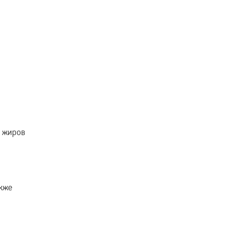
я жиров
акже