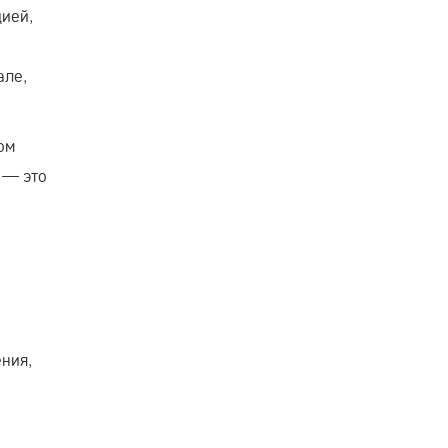
ией,
але,
ом
 — это
ения,