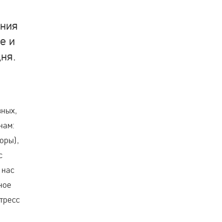
ения
е и
ня.
вных,
нам:
оры),
с
 нас
ное
стресс