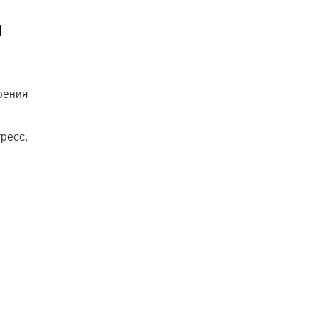
я
рения
ресс,