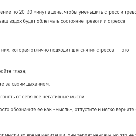
ние по 20-30 минут в день, чтобы уменьшить стресс и трево
аш вздох будет облегчать состояние тревоги и стресса.
 них, которая отлично подходит для снятия стресса — это
ройте глаза;
те за своим дыханием;
гонять от себя все негативные мысли;
сто обозначьте ее как «мысль», отпустите и мягко верните
т мысли во время медитации, они терпят неудачу, но это не 