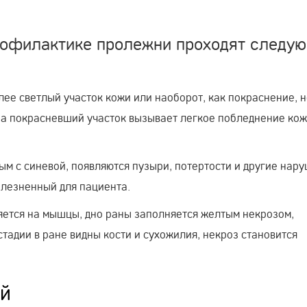
профилактике пролежни проходят следу
лее светлый участок кожи или наоборот, как покраснение, 
на покрасневший участок вызывает легкое побледнение кож
ным с синевой, появляются пузыри, потертости и другие нар
олезненный для пациента.
яется на мышцы, дно раны заполняется желтым некрозом,
тадии в ране видны кости и сухожилия, некроз становится
й