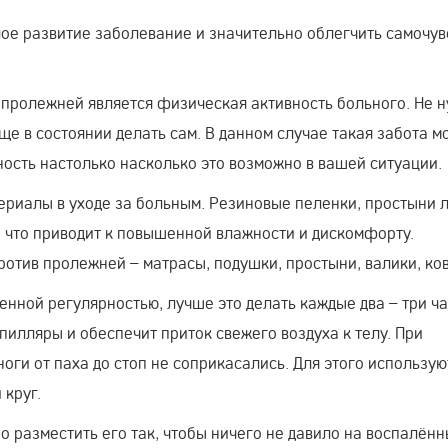
ое развитие заболевание и значительно облегчить самочув
пролежней является физическая активность больного. Не 
еще в состоянии делать сам. В данном случае такая забота м
ость настолько насколько это возможно в вашей ситуации.
ериалы в уходе за больным. Резиновые пеленки, простыни 
, что приводит к повышенной влажности и дискомфорту.
отив пролежней – матрасы, подушки, простыни, валики, ко
нной регулярностью, лучше это делать каждые два – три ча
илляры и обеспечит приток свежего воздуха к телу. При
оги от паха до стоп не соприкасались. Для этого использую
круг.
о разместить его так, чтобы ничего не давило на воспалён