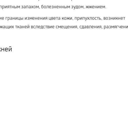
приятным запахом, болезненным зудом, жжением.
кие границы изменения цвета кожи, припухлость, возникнет
ащих тканей вследствие смещения, сдавления, размягчен
жней