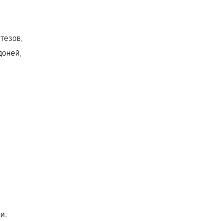
тезов,
доней,
и,