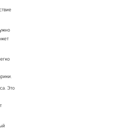
ствие
нужно
ожет
легко
врики.
са. Это
т
ный