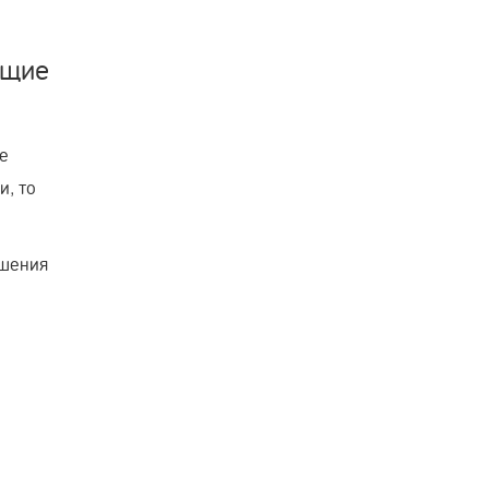
ющие
не
и, то
ушения