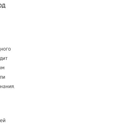
од
дного
дит
ым
Или
нания.
дей