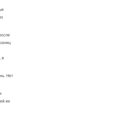
ые
по
после
границ
 в
нь. Нет
и
ей их