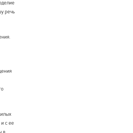
коделие
шу речь
ения.
щения
го
жилых
и с ее
ы в