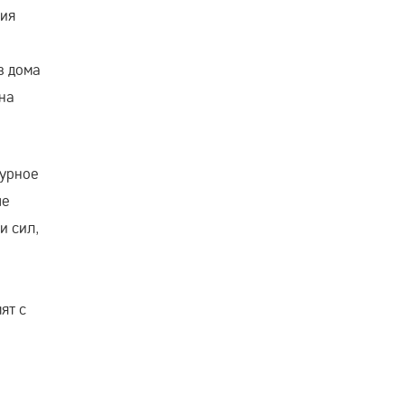
ния
з дома
 на
турное
ые
и сил,
ят с