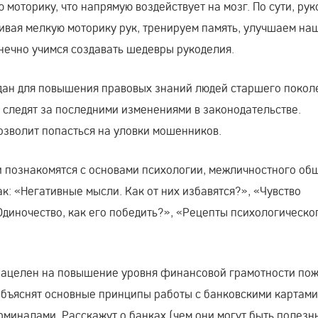
моторику, что напрямую воздействует на мозг. По сути, ру
вивая мелкую моторику рук, тренируем память, улучшаем на
онечно учимся создавать шедевры рукоделия.
дан для повышения правовых знаний людей старшего покол
 следят за последними изменениями в законодательстве.
озволит попасться на уловки мошенников.
 познакомятся с основами психологии, межличностного об
к: «Негативные мысли. Как от них избавятся?», «Чувство
«Одиночество, как его победить?», «Рецепты психологическо
нацелен на повышение уровня финансовой грамотности по
бъяснят основные принципы работы с банковскими картами 
рминалами. Расскажут о банках (чем они могут быть полезн