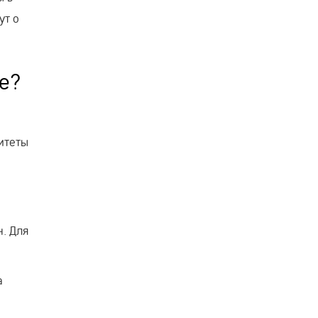
ут о
де?
итеты
. Для
а